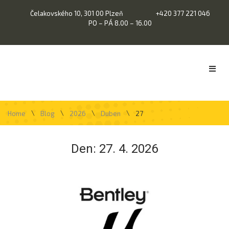
Čelakovského 10, 301 00 Plzeň
+420 377 221 046
PO – PÁ 8.00 – 16.00
\
\
\
\
Home
Blog
2026
Duben
27
Den:
27. 4. 2026