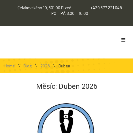
Čelakovského 10, 301 00 Plzeň
+420 377 221 046
PO – PÁ 8.00 – 16.00
\
\
\
Home
Blog
2026
Duben
Měsíc:
Duben 2026