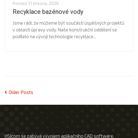
Posted
31 března, 2026
Recyklace bazénové vody
Jsme rádi, že můžeme být součástí úspěšných projektů
v oblasti úpravy vody. Naše konstrukční oddělení se
podílelo na vývoji technologie recyklace...
Older Posts
HSIcom se zabývá vývojem aplikačního CAD software,