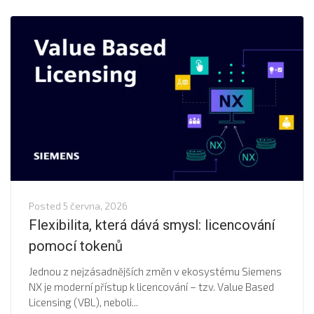
Posted
5 června, 2026
Flexibilita, která dává smysl: licencování
pomocí tokenů
Jednou z nejzásadnějších změn v ekosystému Siemens
NX je moderní přístup k licencování – tzv. Value Based
Licensing (VBL), neboli...