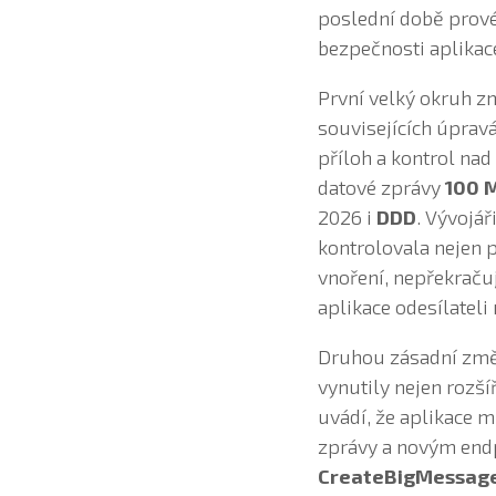
poslední době provés
bezpečnosti aplika
První velký okruh z
souvisejících úprav
příloh a kontrol na
datové zprávy
100 
2026 i
DDD
. Vývojář
kontrolovala nejen p
vnoření, nepřekračuj
aplikace odesílateli
Druhou zásadní změ
vynutily nejen rozš
uvádí, že aplikace 
zprávy a novým end
CreateBigMessag