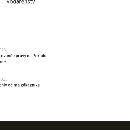
vodárenství
025
zované zprávy na Portálu
nce
2023
chiv očima zákazníka