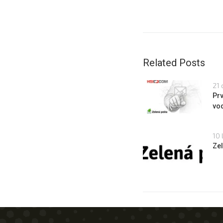
Related Posts
21 
Prv
vo
10 
Zel