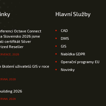
inky
Hlavní Služby
CAD
nferenci Octave Connect
 a Slovensko 2026 jsme
DMS
li certifikát Silver
GIS
ized Reseller
Nabídka GDPR
ERVENCE, 2026
Operační programy EU
 školení uživatelů GIS v roce
Novinky
ERVNA, 2026
uilding 2026
ERVNA, 2026