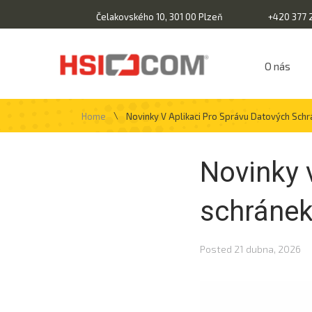
Čelakovského 10, 301 00 Plzeň
+420 377 
O nás
\
Home
Novinky V Aplikaci Pro Správu Datových Sch
Novinky 
schráne
Posted
21 dubna, 2026