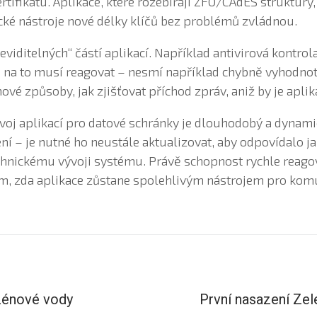
ertifikátu. Aplikace, které rozebírají ZFO/CAdES struktury
ické nástroje nové délky klíčů bez problémů zvládnou.
eviditelných“ částí aplikací. Například antivirová kontro
ce na to musí reagovat – nesmí například chybně vyhodnot
nové způsoby, jak zjišťovat příchod zpráv, aniž by je apli
ývoj aplikací pro datové schránky je dlouhodobý a dynami
ení – je nutné ho neustále aktualizovat, aby odpovídalo 
hnickému vývoji systému. Právě schopnost rychle reago
m, zda aplikace zůstane spolehlivým nástrojem pro komu
zénové vody
První nasazení Zel