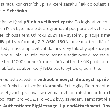
t řadu konkrétních úprav, které zasahují jak do oblasti f
ce
e-Schránka
.
měn se týkal
příloh a velikosti zpráv
. Po legislativních
ách ISDS bylo nutné doprogramovat podporu větších zpr
d jejich obsahem. Od roku 2024 se v systému pracuje s ma
MB
, přibyly formáty
ZIP
,
ASiC
,
JSON
, nové multimediální
i tedy museli upravit validační vrstvy tak, aby aplikace 
říponu, ale i to, zda kontejner není zašifrovaný, neobsa
e limit 1000 souborů a adresářů ani limit 3 GB po dekomp
 nabízela soubor, který ISDS podle vyhlášky odmítne.
nou bylo zavedení
velkoobjemových datových zpráv 
íření funkcí, ale i změnu komunikační logiky. Dokumenta
musely začít pracovat se dvěma rozhraními: standardním
pointem pro VoDZ. Pro VoDZ byly zavedeny samostatné 
e
,
AuthenticateBigMessage
,
UploadAttachment
,
Do