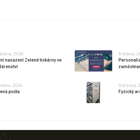
dubna, 2026
9 dubna, 2
ní nasazení Zelené tiskárny ve
Personali
dárenství
zaměstna
ledna, 2024
9 března, 
ená pošta
Fyzický ar