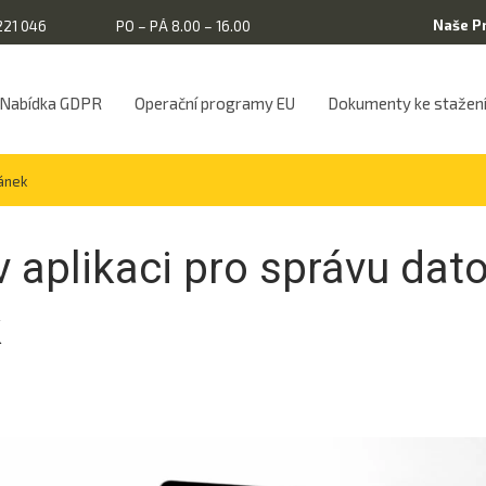
Naše P
221 046
PO – PÁ 8.00 – 16.00
Nabídka GDPR
Operační programy EU
Dokumenty ke stažen
ránek
v aplikaci pro správu dat
k