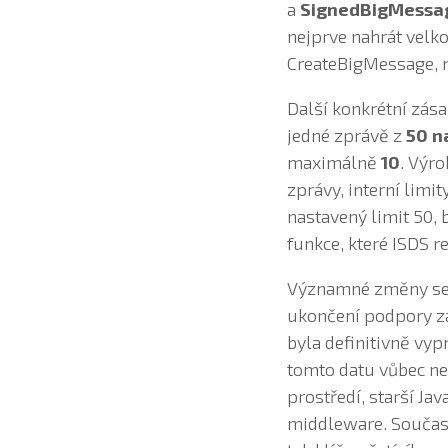
a
SignedBigMess
nejprve nahrát velk
CreateBigMessage, ná
Další konkrétní zása
jedné zprávě z
50 n
maximálně
10
. Výro
zprávy, interní limi
nastavený limit 50, 
funkce, které ISDS r
Významné změny se 
ukončení podpory za
byla definitivně vyp
tomto datu vůbec ne
prostředí, starší Ja
middleware. Současn