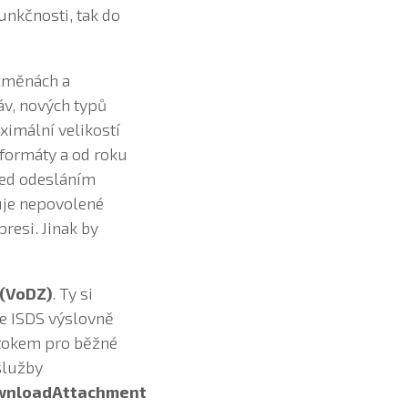
unkčnosti, tak do
 změnách a
áv, nových typů
ximální velikostí
 formáty a od roku
před odesláním
huje nepovolené
resi. Jinak by
(VoDZ)
. Ty si
ce ISDS výslovně
 tokem pro běžné
služby
wnloadAttachment