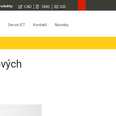
rodukty:
CAD
DMS
GIS
í
Servis ICT
Kontakt
Novinky
ových