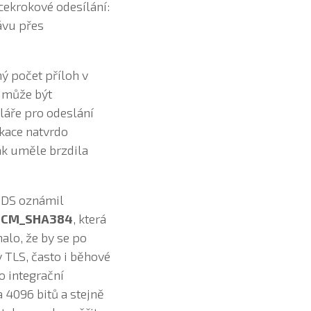
cekrokové odesílání:
ávu přes
ný počet příloh v
C může být
uláře pro odeslání
ikace natvrdo
ak uměle brzdila
ISDS oznámil
GCM_SHA384
, která
nalo, že by se po
 TLS, často i běhové
o integrační
 4096 bitů a stejně