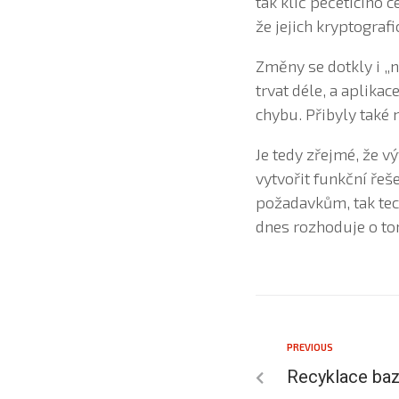
tak klíč pečetícího c
že jejich kryptograf
Změny se dotkly i „n
trvat déle, a aplika
chybu. Přibyly také 
Je tedy zřejmé, že v
vytvořit funkční řeš
požadavkům, tak tec
dnes rozhoduje o to
PREVIOUS
Recyklace ba