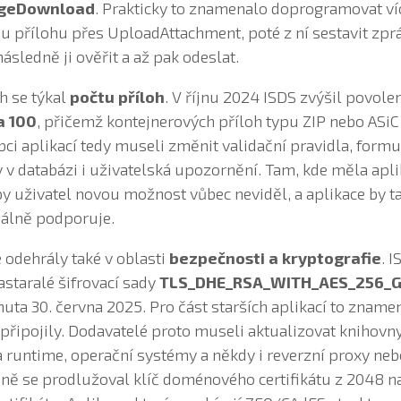
ageDownload
. Prakticky to znamenalo doprogramovat ví
ou přílohu přes UploadAttachment, poté z ní sestavit zpr
sledně ji ověřit a až pak odeslat.
h se týkal
počtu příloh
. V říjnu 2024 ISDS zvýšil povole
a 100
, přičemž kontejnerových příloh typu ZIP nebo ASi
bci aplikací tedy museli změnit validační pravidla, form
ty v databázi i uživatelská upozornění. Tam, kde měla apl
by uživatel novou možnost vůbec neviděl, a aplikace by t
eálně podporuje.
odehrály také v oblasti
bezpečnosti a kryptografie
. 
staralé šifrovací sady
TLS_DHE_RSA_WITH_AES_256_
nuta 30. června 2025. Pro část starších aplikací to zname
připojily. Dodavatelé proto museli aktualizovat knihovny
va runtime, operační systémy a někdy i reverzní proxy neb
ě se prodlužoval klíč doménového certifikátu z 2048 na