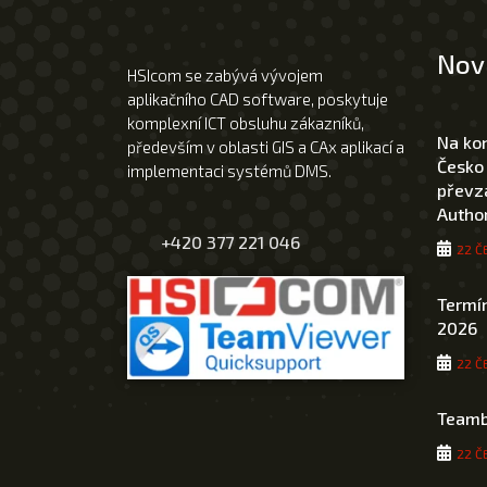
Nov
HSIcom se zabývá vývojem
aplikačního CAD software, poskytuje
komplexní ICT obsluhu zákazníků,
Na ko
především v oblasti GIS a CAx aplikací a
Česko
implementaci systémů DMS.
převza
Author
+420 377 221 046
22 Č
Termín
2026
22 Č
Teamb
22 Č