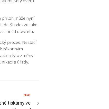
, tak musely ověřit,
la příloh může nyní
it delší odezvu jako
kace hned otevřela.
cký proces. Nestačí
jak zákonným
vat na tyto změny
nikaci s úřady.
NEXT
ené tiskárny ve