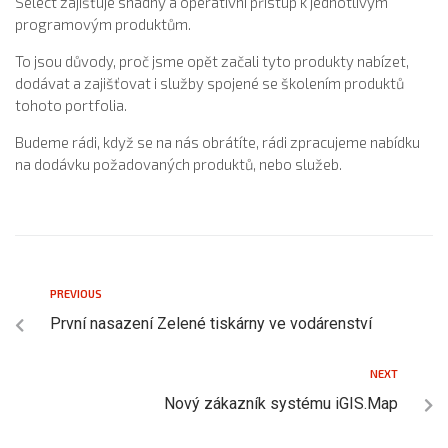
Select zajišťuje snadný a operativní přístup k jednotlivým
programovým produktům.
To jsou důvody, proč jsme opět začali tyto produkty nabízet,
dodávat a zajišťovat i služby spojené se školením produktů
tohoto portfolia.
Budeme rádi, když se na nás obrátíte, rádi zpracujeme nabídku
na dodávku požadovaných produktů, nebo služeb.
PREVIOUS
První nasazení Zelené tiskárny ve vodárenství
NEXT
Nový zákazník systému iGIS.Map