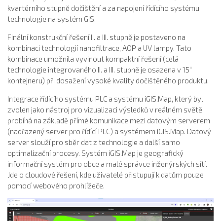
kvartérního stupně dočištění a za napojení řídícího systému
technologie na systém GIS.
Finální konstrukční řešení II. a III. stupně je postaveno na
kombinaci technologií nanofiltrace, AOP a UV lampy. Tato
kombinace umožnila vyvinout kompaktní řešení (celá
technologie integrovaného II. a III. stupně je osazena v 15“
kontejneru) při dosažení vysoké kvality dočištěného produktu.
Integrace řídícího systému PLC a systému iGIS.Map, který byl
zvolen jako nástroj pro vizualizaci výsledků v reálném světě,
probíhá na základě přímé komunikace mezi datovým serverem
(nadřazený server pro řídící PLC) a systémem iGIS.Map. Datový
server slouží pro sběr dat z technologie a další samo
optimalizační procesy. Systém iGIS.Map je geografický
informační systém pro obce a malé správce inženýrských sítí.
Jde o cloudové řešení, kde uživatelé přistupují k datům pouze
pomocí webového prohlížeče.