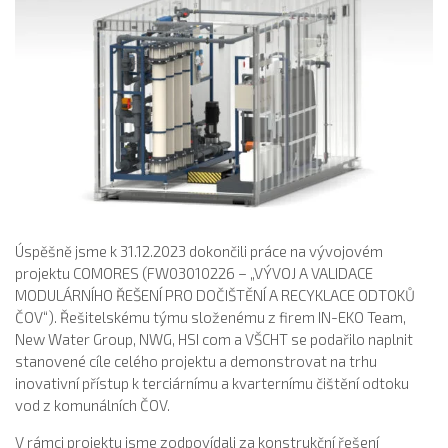
Úspěšně jsme k 31.12.2023 dokončili práce na vývojovém
projektu COMORES (FW03010226 – „VÝVOJ A VALIDACE
MODULÁRNÍHO ŘEŠENÍ PRO DOČIŠTĚNÍ A RECYKLACE ODTOKŮ
ČOV“). Řešitelskému týmu složenému z firem IN-EKO Team,
New Water Group, NWG, HSI com a VŠCHT se podařilo naplnit
stanovené cíle celého projektu a demonstrovat na trhu
inovativní přístup k terciárnímu a kvarternímu čištění odtoku
vod z komunálních ČOV.
V rámci projektu jsme zodpovídali za konstrukční řešení