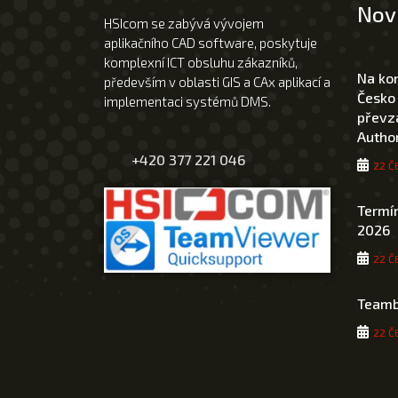
Nov
HSIcom se zabývá vývojem
aplikačního CAD software, poskytuje
komplexní ICT obsluhu zákazníků,
Na ko
především v oblasti GIS a CAx aplikací a
Česko
implementaci systémů DMS.
převza
Author
+420 377 221 046
22 Č
Termín
2026
22 Č
Teamb
22 Č