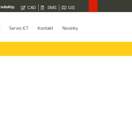
rodukty:
CAD
DMS
GIS
í
Servis ICT
Kontakt
Novinky