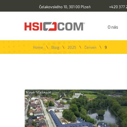
Čelakovského 10, 301 00 Plzeň
+420 377 
O nás
\
\
\
\
Home
Blog
2025
Červen
9