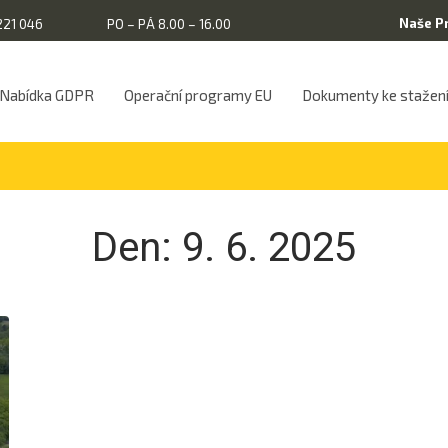
Naše P
221 046
PO – PÁ 8.00 – 16.00
Nabídka GDPR
Operační programy EU
Dokumenty ke stažen
Den:
9. 6. 2025