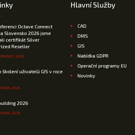
inky
Hlavní Služby
CAD
nferenci Octave Connect
 a Slovensko 2026 jsme
DMS
li certifikát Silver
GIS
ized Reseller
Nabídka GDPR
ERVENCE, 2026
Operační programy EU
 školení uživatelů GIS v roce
Novinky
ERVNA, 2026
uilding 2026
ERVNA, 2026