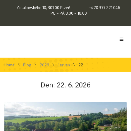
Čelakovského 10, 301 00 Plzeň
+420 377 221 046
PO – PÁ 8.00 – 16.00
\
\
\
\
Home
Blog
2026
Červen
22
Den:
22. 6. 2026