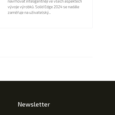
navrhovat inteligentněji ve všech aspektech
vývoje výrobků. Solid Edge 2024 se nadále
zaměřuje na uživatelský...
Newsletter