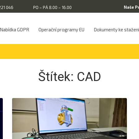
Naše P
221 046
PO – PÁ 8.00 – 16.00
Nabídka GDPR
Operační programy EU
Dokumenty ke stažen
Štítek:
CAD