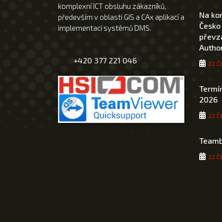
komplexní ICT obsluhu zákazníků,
Na ko
především v oblasti GIS a CAx aplikací a
Česko
implementaci systémů DMS.
převza
Author
+420 377 221 046
22 Č
Termín
2026
22 Č
Teamb
22 Č