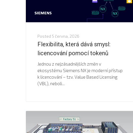
Posted
5 června, 2026
Flexibilita, která dává smysl:
licencování pomocí tokenů
Jednou z nejzásadnějších změn v
ekosystému Siemens NX je moderní přístup
k licencování – tzv. Value Based Licensing
(VBL), neboli...