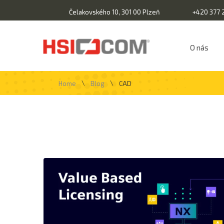
Čelakovského 10, 301 00 Plzeň
+420 377 
O nás
\
\
Home
Blog
CAD