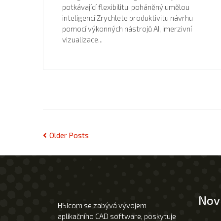
potkávající flexibilitu, poháněný umělou
inteligencí Zrychlete produktivitu návrhu
pomocí výkonných nástrojů AI, imerzivní
vizualizace...
Older Posts
Nov
HSIcom se zabývá vývojem
aplikačního CAD software, poskytuje