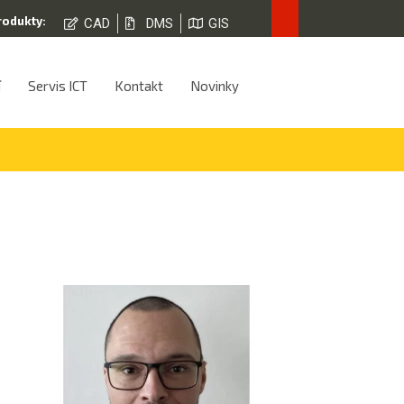
rodukty:
CAD
DMS
GIS
í
Servis ICT
Kontakt
Novinky