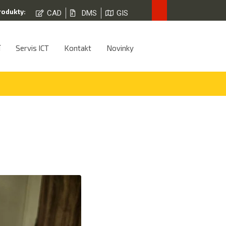
rodukty:
CAD
DMS
GIS
í
Servis ICT
Kontakt
Novinky