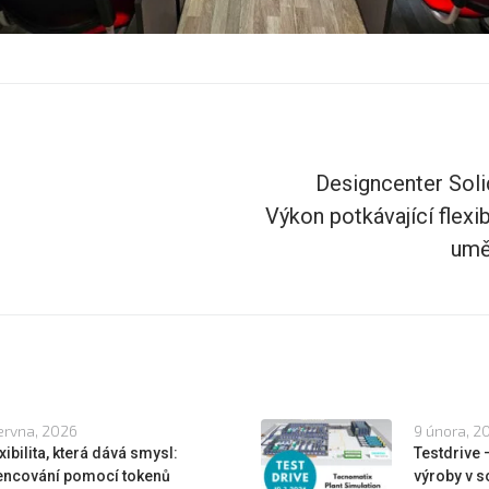
Designcenter Sol
Výkon potkávající flexib
umě
ervna, 2026
9 února, 2
xibilita, která dává smysl:
Testdrive
cencování pomocí tokenů
výroby v s