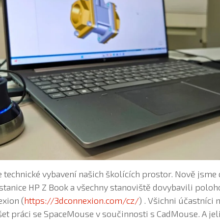
technické vybavení našich školících prostor. Nově jsme 
 stanice HP Z Book a všechny stanoviště dovybavili polo
xion (
https://3dconnexion.com/cz/
) . Všichni účastníci 
t práci se SpaceMouse v součinnosti s CadMouse. A jel