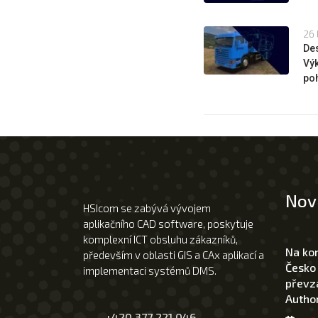
26 
Des
Výk
poh
Nov
HSIcom se zabývá vývojem
aplikačního CAD software, poskytuje
komplexní ICT obsluhu zákazníků,
Na ko
především v oblasti GIS a CAx aplikací a
Česko
implementaci systémů DMS.
převza
Author
+420 377 221 046