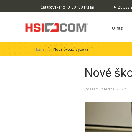
Čelakovského 10, 301 00 Plzeň
+420 377 
O nás
\
Home
Nové Školící Vybavení
Nové ško
Posted
16 ledna, 2026