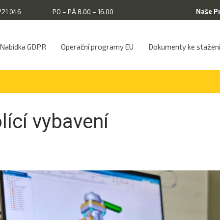
Naše P
221 046
PO – PÁ 8.00 – 16.00
Nabídka GDPR
Operační programy EU
Dokumenty ke stažen
lící vybavení