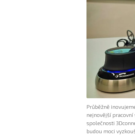
Průběžně inovujeme 
nejnovější pracovní
společnosti 3Dconne
budou moci vyzkouše