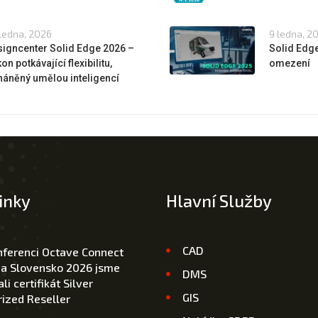
ledna, 2026
9 ledna, 2
igncenter Solid Edge 2026 –
Solid Edge
on potkávající flexibilitu,
omezení
áněný umělou inteligencí
inky
Hlavní Služby
CAD
nferenci Octave Connect
 a Slovensko 2026 jsme
DMS
li certifikát Silver
GIS
ized Reseller