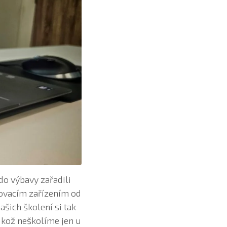
do výbavy zařadili
hovacím zařízením od
našich školení si tak
ikož neškolíme jen u