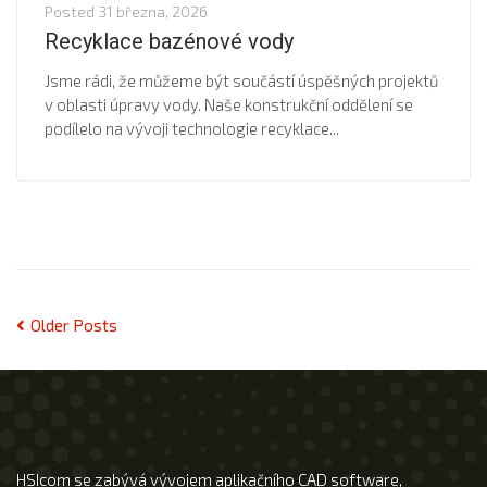
Posted
31 března, 2026
Recyklace bazénové vody
Jsme rádi, že můžeme být součástí úspěšných projektů
v oblasti úpravy vody. Naše konstrukční oddělení se
podílelo na vývoji technologie recyklace...
Older Posts
HSIcom se zabývá vývojem aplikačního CAD software,