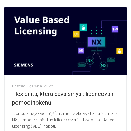
Posted
5 června, 2026
Flexibilita, která dává smysl: licencování
pomocí tokenů
Jednou z nejzásadnějších změn v ekosystému Siemens
NX je moderní přístup k licencování – tzv. Value Based
Licensing (VBL), neboli...