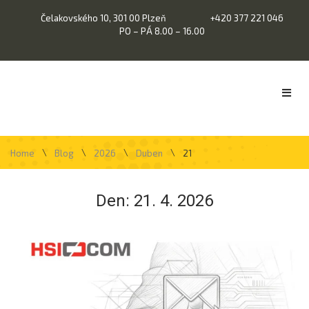
Čelakovského 10, 301 00 Plzeň
+420 377 221 046
PO – PÁ 8.00 – 16.00
\
\
\
\
Home
Blog
2026
Duben
21
Den:
21. 4. 2026