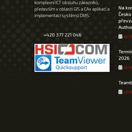
komplexní ICT obsluhu zákazníků,
Na ko
především v oblasti GIS a CAx aplikací a
Česko
implementaci systémů DMS.
převza
Author
+420 377 221 046
22 Č
Termín
2026
22 Č
Teamb
22 Č