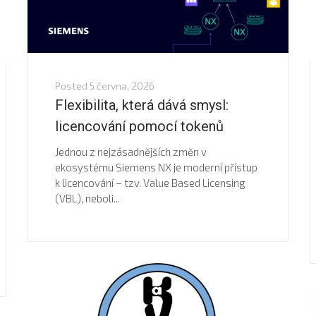
Posted
5 června, 2026
Flexibilita, která dává smysl:
licencování pomocí tokenů
Jednou z nejzásadnějších změn v
ekosystému Siemens NX je moderní přístup
k licencování – tzv. Value Based Licensing
(VBL), neboli...