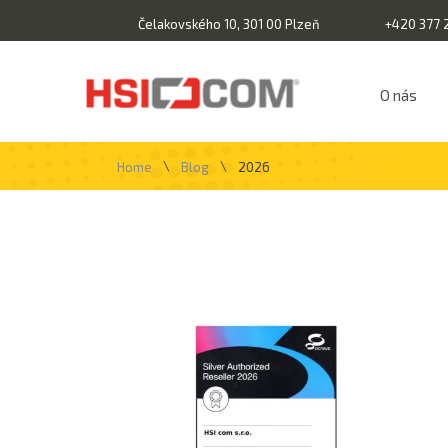
Čelakovského 10, 301 00 Plzeň
+420 377 
O nás
\
\
Home
Blog
2026