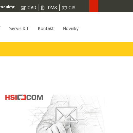
rodukty:
CAD
DMS
GIS
í
Servis ICT
Kontakt
Novinky