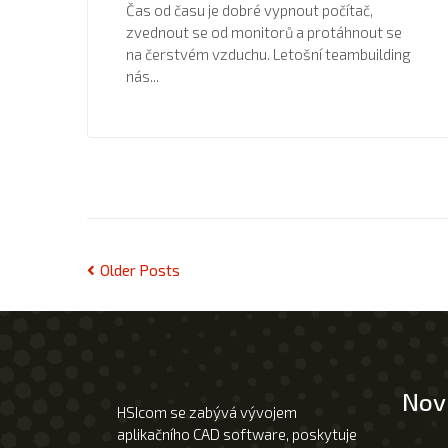
Čas od času je dobré vypnout počítač,
zvednout se od monitorů a protáhnout se
na čerstvém vzduchu. Letošní teambuilding
nás...
Older Posts
Nov
HSIcom se zabývá vývojem
aplikačního CAD software, poskytuje