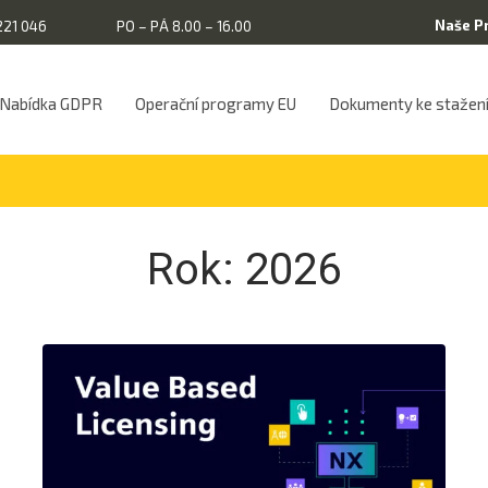
Naše P
221 046
PO – PÁ 8.00 – 16.00
Nabídka GDPR
Operační programy EU
Dokumenty ke stažen
Rok:
2026