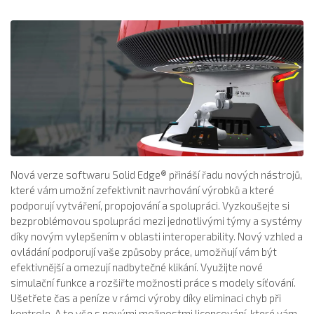
Nová verze softwaru Solid Edge® přináší řadu nových nástrojů,
které vám umožní zefektivnit navrhování výrobků a které
podporují vytváření, propojování a spolupráci. Vyzkoušejte si
bezproblémovou spolupráci mezi jednotlivými týmy a systémy
díky novým vylepšením v oblasti interoperability. Nový vzhled a
ovládání podporují vaše způsoby práce, umožňují vám být
efektivnější a omezují nadbytečné klikání. Využijte nové
simulační funkce a rozšiřte možnosti práce s modely síťování.
Ušetřete čas a peníze v rámci výroby díky eliminaci chyb při
kontrole. A to vše s novými možnostmi licencování, které vám