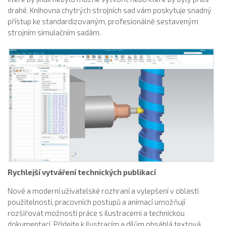
drahé. Knihovna chytrých strojních sad vám poskytuje snadný
přístup ke standardizovaným, profesionálně sestaveným
strojním simulačním sadám.
Rychlejší vytváření technických publikací
Nové a moderní uživatelské rozhraní a vylepšení v oblasti
použitelnosti, pracovních postupů a animací umožňují
rozšiřovat možnosti práce s ilustracemi a technickou
dokumentací. Přidejte k ilustracím a dílům obsáhlá textová