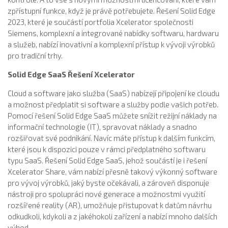
zpřístupní funkce, když je právě potřebujete. Řešení Solid Edge
2023, které je součástí portfolia Xcelerator společnosti
Siemens, komplexní a integrované nabídky softwaru, hardwaru
a služeb, nabízí inovativní a komplexní přístup k vývoji výrobků
pro tradiční trhy.
Solid Edge SaaS Řešení Xcelerator
Cloud a software jako služba (SaaS) nabízejí připojení ke cloudu
a možnost předplatit si software a služby podle vašich potřeb.
Pomocí řešení Solid Edge SaaS můžete snížit režijní náklady na
informační technologie (IT), spravovat náklady a snadno
rozšiřovat své podnikání. Navíc máte přístup k dalším funkcím,
které jsou k dispozici pouze v rámci předplatného softwaru
typu SaaS. Řešení Solid Edge SaaS, jehož součástí je i řešení
Xcelerator Share, vám nabízí přesně takový výkonný software
pro vývoj výrobků, jaký byste očekávali, a zároveň disponuje
nástroji pro spolupráci nové generace a možnostmi využití
rozšířené reality (AR), umožňuje přistupovat k datům návrhu
odkudkoli, kdykoli a z jakéhokoli zařízení a nabízí mnoho dalších
výhod.