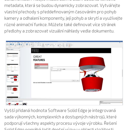
metadata, která se budou dynamicky zobrazovat. Vytvářejte
vlastní přechody s předdefinovaným časováním pro pohyb
kamery a odhalení komponenty, její pohyb a skrytí a využívejte
různé animační funkce. Můžete také definovat více stránek
předlohy a zobrazovat vizuální náhledy vedle dokumentu.
Vyšší přidaná hodnota Software Solid Edge je integrovaná
sada výkonných, komplexních a dostupných nástrojů, které
podporují všechny aspekty procesu vývoje výrobku. Řešení
Solid Edge pomáhá řešit dnešní výzvy v oblasti složitosti