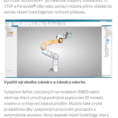
portfoliu Tecnomatix®. Softwarové soubory SolidWorks, JT,
STEP a Parasolid® (dílů nebo sestav) můžete přímo vkládat do
sestav řešení Solid Edge bez nutnosti překladu.
Využití výrobního záměru a záměru návrhu
Vylepšení definic založených na modelech (MBD) nabízí
nástroje, které umožňují podrobné popisování 3D modelů
snadno a rychleji než kdykoli předtím. Můžete také zvýšit
produktivitu díky vylepšeným pracovním postupům a
automatické asistenci. Nový doplněk řešení Solid Edge, který