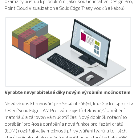
okamžitý přístup k produktům, jako jsou Generative Design Pro,
Point Cloud Visualization a Solid Edge Trasy vodičů a kabelů.
Vyrobte nevyrobitelné díky novým výrobním možnostem
Nové víceosé hrubování pro 5osé obrábění, které je k dispozici v
řešení Solid Edge CAM Pro, vám zajistí efektivnější obrábění
materiálů a zároveň vám ušetří čas. Nový doplněk rotačního
obrábění pro 4osé obrábění a nová funkce pro řezání drátů
(EDM) rozšiřují vaše možnosti při vytváření tvarů, a to i těch,
které by jinak nebylo možné vytvořit nebo které by byly příliš