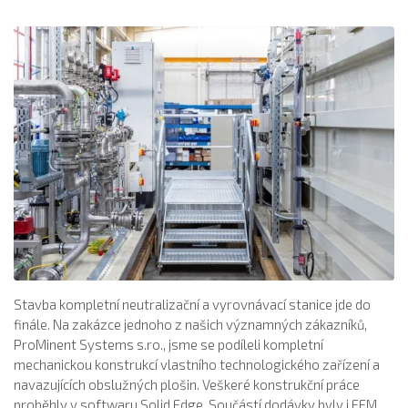
Stavba kompletní neutralizační a vyrovnávací stanice jde do
finále. Na zakázce jednoho z našich významných zákazníků,
ProMinent Systems s.ro., jsme se podíleli kompletní
mechanickou konstrukcí vlastního technologického zařízení a
navazujících obslužných plošin. Veškeré konstrukční práce
proběhly v softwaru Solid Edge. Součástí dodávky byly i FEM