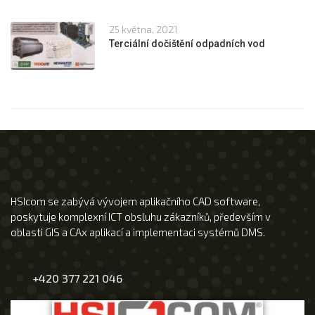
25 května, 2021
Terciální dočištění odpadních vod
HSIcom se zabývá vývojem aplikačního CAD software,
poskytuje komplexní ICT obsluhu zákazníků, především v
oblasti GIS a CAx aplikací a implementaci systémů DMS.
+420 377 221 046