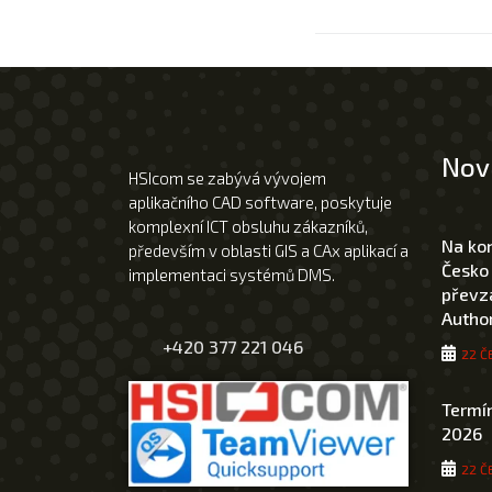
Nov
HSIcom se zabývá vývojem
aplikačního CAD software, poskytuje
komplexní ICT obsluhu zákazníků,
Na ko
především v oblasti GIS a CAx aplikací a
Česko
implementaci systémů DMS.
převza
Author
+420 377 221 046
22 Č
Termín
2026
22 Č