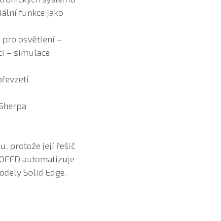
ální funkce jako
 pro osvětlení –
i – simulace
převzetí
 Sherpa
 protože její řešič
FLOEFD automatizuje
odely Solid Edge.