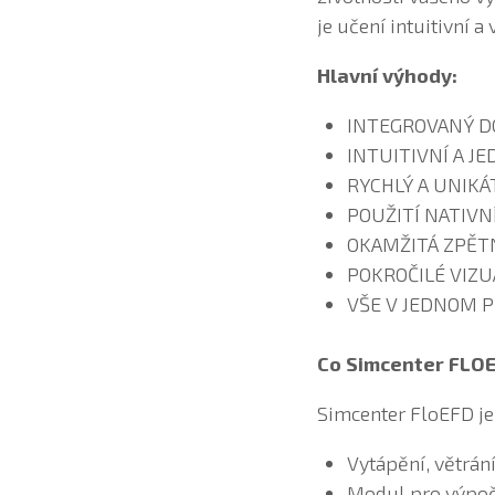
je učení intuitivní a
Hlavní výhody:
INTEGROVANÝ D
INTUITIVNÍ A J
RYCHLÝ A UNIKÁ
POUŽITÍ NATIVN
OKAMŽITÁ ZPĚT
POKROČILÉ VIZU
VŠE V JEDNOM 
Co Simcenter FLOE
Simcenter FloEFD je
Vytápění, větrán
Modul pro výpoče