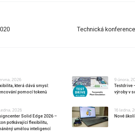
2020
Technická konferen
ervna, 2026
9 února, 2
xibilita, která dává smysl:
Testdrive
cencování pomocí tokenů
výroby v s
ledna, 2026
16 ledna, 
igncenter Solid Edge 2026 –
Nové školí
on potkávající flexibilitu,
áněný umělou inteligencí