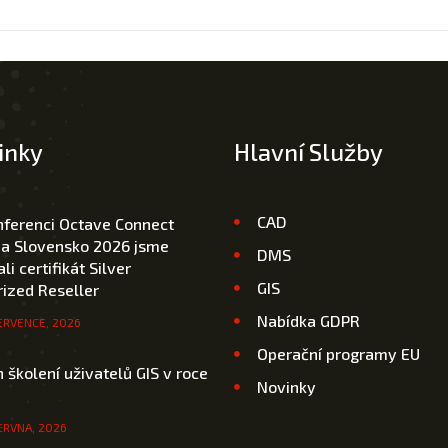
inky
Hlavní Služby
CAD
nferenci Octave Connect
 a Slovensko 2026 jsme
DMS
li certifikát Silver
GIS
ized Reseller
Nabídka GDPR
ERVENCE, 2026
Operační programy EU
 školení uživatelů GIS v roce
Novinky
ERVNA, 2026