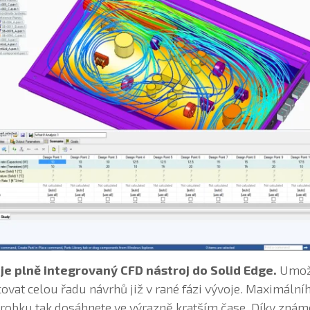
je plně integrovaný CFD nástroj do Solid Edge.
Umož
vat celou řadu návrhů již v rané fázi vývoje. Maximální
ýrobku tak dosáhnete ve výrazně kratším čase. Díky zná