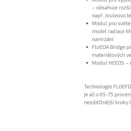
– obsahuje rozší
např. Jouleovo te
Modul pro světel
model radiace M
namrzání
FloEDA Bridge pr
materiálových ve
Modul HEEDS – m
Technologie FLOEFD 
je až o 65-75 procen
nejobtížnější kroky