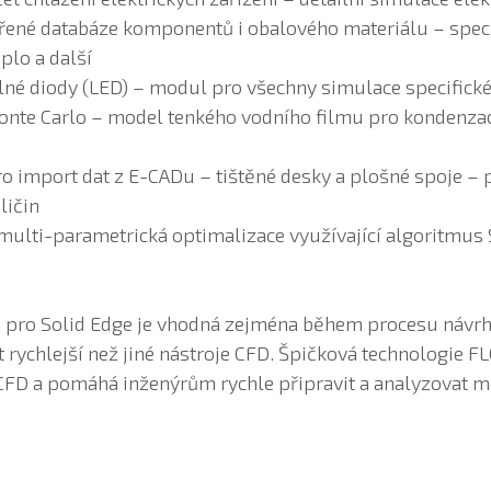
řené databáze komponentů i obalového materiálu – speci
plo a další
né diody (LED) – modul pro všechny simulace specifické
onte Carlo – model tenkého vodního filmu pro kondenzac
o import dat z E-CADu – tištěné desky a plošné spoje – 
ličin
ulti-parametrická optimalizace využívající algoritmus
pro Solid Edge je vhodná zejména během procesu návrhu,
t rychlejší než jiné nástroje CFD. Špičková technologie 
 CFD a pomáhá inženýrům rychle připravit a analyzovat m