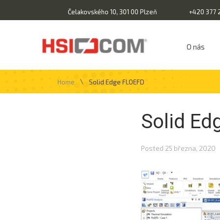
Čelakovského 10, 301 00 Plzeň
+420 377 
O nás
\
Home
Solid Edge FLOEFD
Solid Ed
Posted
25 března, 2020