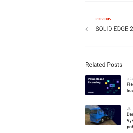
PREVIOUS
SOLID EDGE 
Related Posts
5 č
Fle
li
26 
Des
Výk
poh