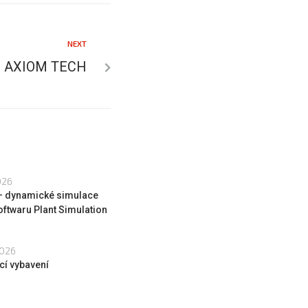
NEXT
ce AXIOM TECH
026
 – dynamické simulace
oftwaru Plant Simulation
2026
cí vybavení