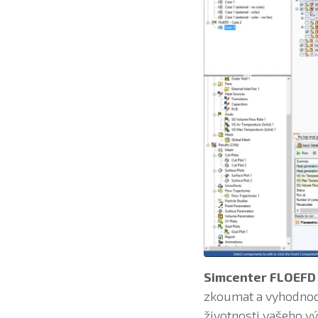
Simcenter FLOEFD 
zkoumat a vyhodnoco
životnosti vašeho v