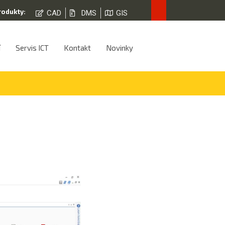
rodukty:
CAD
DMS
GIS
í
Servis ICT
Kontakt
Novinky