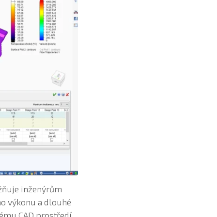
ňuje inženýrům
ho výkonu a dlouhé
mému CAD prostředí