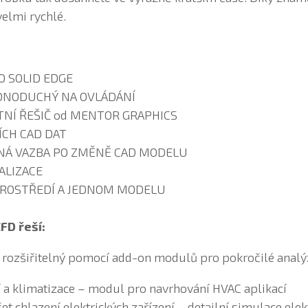
 velmi rychlé.
O SOLID EDGE
EDNODUCHÝ NA OVLÁDÁNÍ
TNÍ ŘEŠIČ od MENTOR GRAPHICS
ÍCH CAD DAT
NÁ VAZBA PO ZMĚNĚ CAD MODELU
ALIZACE
PROSTŘEDÍ A JEDNOM MODELU
FD řeší:
 rozšiřitelný pomocí add-on modulů pro pokročilé analý
í a klimatizace – modul pro navrhování HVAC aplikací
t chlazení elektrických zařízení – detailní simulace ele