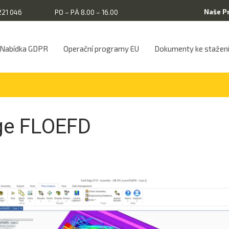
Naše P
221 046
PO – PÁ 8.00 – 16.00
Nabídka GDPR
Operační programy EU
Dokumenty ke stažen
ge FLOEFD