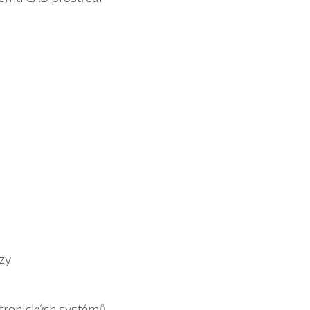
zy
ktronických systémů