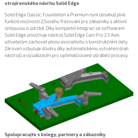
strojírenského návrhu Solid Edge
Solid Edge Classic, Foundation a Premium nyní obsahují plně
funkční možnosti 2,5osého frézování pro zákazníky s aktivní
smlouvou o údržbě. Díky kompletní integraci se softwarem
Solid Edge umožňuje nástroj Solid Edge Cam Pro 2.5 Axis
uživatelům zachovat plnou asociativitu s konstrukčními daty.
Zároveň vzbuzuje důvěru díky automatickému vytváření drah
nástrojů a vizualizacím pro optimalizované obráběcí procesy.
Spolupracujte s kolegy, partnery a zákazníky