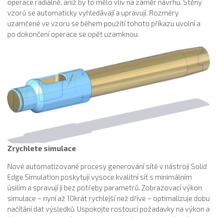
operace radiálně, aniž by to mělo vliv na záměr návrhu. Stěny
vzorů se automaticky vyhledávají a upravují. Rozměry
uzamčené ve vzoru se během použití tohoto příkazu uvolní a
po dokončení operace se opět uzamknou.
Zrychlete simulace
Nové automatizované procesy generování sítě v nástroji Solid
Edge Simulation poskytují vysoce kvalitní síť s minimálním
úsilím a spravují ji bez potřeby parametrů. Zobrazovací výkon
simulace – nyní až 10krát rychlejší než dříve – optimalizuje dobu
načítání dat výsledků. Uspokojte rostoucí požadavky na výkon a