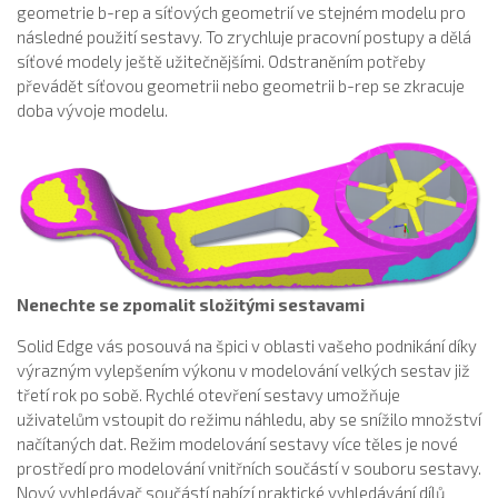
geometrie b-rep a síťových geometrií ve stejném modelu pro
následné použití sestavy. To zrychluje pracovní postupy a dělá
síťové modely ještě užitečnějšími. Odstraněním potřeby
převádět síťovou geometrii nebo geometrii b-rep se zkracuje
doba vývoje modelu.
Nenechte se zpomalit složitými sestavami
Solid Edge vás posouvá na špici v oblasti vašeho podnikání díky
výrazným vylepšením výkonu v modelování velkých sestav již
třetí rok po sobě. Rychlé otevření sestavy umožňuje
uživatelům vstoupit do režimu náhledu, aby se snížilo množství
načítaných dat. Režim modelování sestavy více těles je nové
prostředí pro modelování vnitřních součástí v souboru sestavy.
Nový vyhledávač součástí nabízí praktické vyhledávání dílů