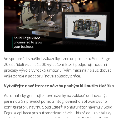
Ve spolupráci s našimi zákazníky jsme do produktu Solid Edge
2022 přidali více než 500 vylepšení, která podporují moderní
procesy vývoje výrobků, umožňují vám maximálně zužitkovat
vaše zdroje a podporují nové způsoby práce.
Vytvářejte nové iterace návrhu pouhým kliknutím tlačítka
Automaticky generujte nové návrhy na základě definovaných
parametrů a pravidel pomocí integrovaného softwarového
konfigurátoru návrhu Solid Edge®. Konfigurátor návrhu v Solid
Edge je aplikace pro automatizaci návrhu, která do uživatelsky