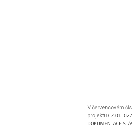
V červencovém čísl
projektu
CZ.01.1.0
DOKUMENTACE STÁV