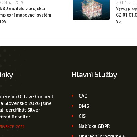
května, 2020
20 března
k 3D modelu v projektu
Vývoj proje
mplexní mapovací systém
CZ.01.01.
dov
96
inky
Hlavní Služby
CAD
nferenci Octave Connect
 a Slovensko 2026 jsme
DMS
li certifikát Silver
GIS
ized Reseller
Nabídka GDPR
ERVENCE, 2026
Operační programy EU