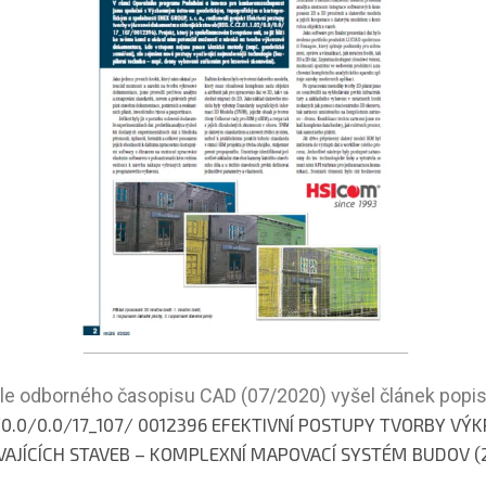
e odborného časopisu CAD (07/2020) vyšel článek popisuj
2/0.0/0.0/17_107/ 0012396 EFEKTIVNÍ POSTUPY TVORBY VÝ
AJÍCÍCH STAVEB – KOMPLEXNÍ MAPOVACÍ SYSTÉM BUDOV (2