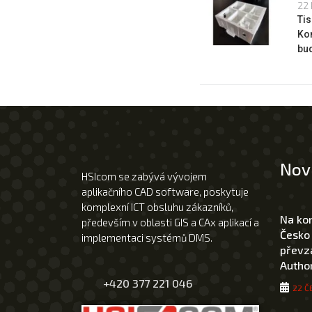
22 
Tis
Ko
bu
Nov
HSIcom se zabývá vývojem
aplikačního CAD software, poskytuje
komplexní ICT obsluhu zákazníků,
Na ko
především v oblasti GIS a CAx aplikací a
Česko
implementaci systémů DMS.
převza
Author
+420 377 221 046
22 Č