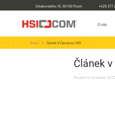
Čelakovského 10, 301 00 Plzeň
+420 377 
O nás
\
Home
Článek V Časopisu CAD
Článek v
Posted
15 července, 202