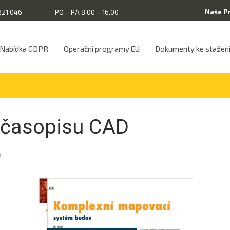
Naše P
221 046
PO – PÁ 8.00 – 16.00
Nabídka GDPR
Operační programy EU
Dokumenty ke stažen
 časopisu CAD
0