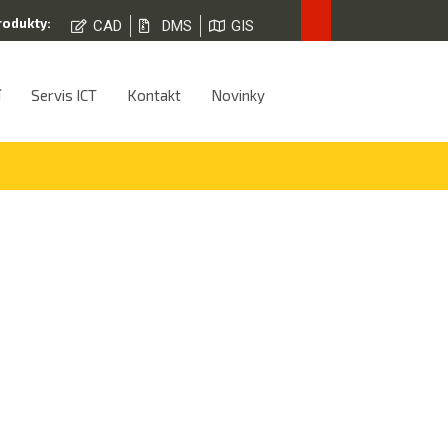
rodukty:
CAD
DMS
GIS
í
Servis ICT
Kontakt
Novinky