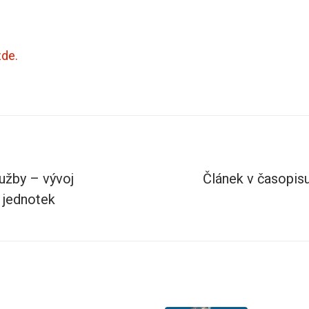
zde.
užby – vývoj
Článek v časopi
h jednotek