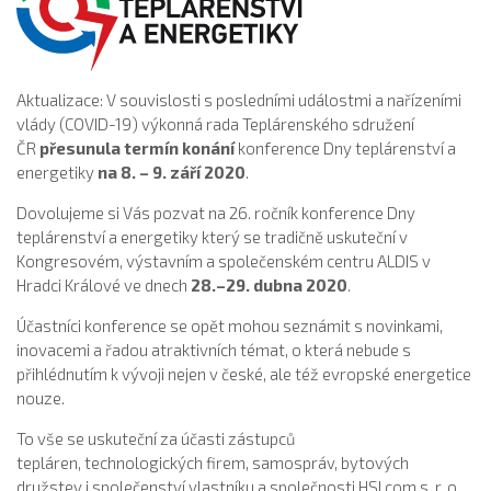
Aktualizace: V souvislosti s posledními událostmi a nařízeními
vlády (COVID-19) výkonná rada Teplárenského sdružení
ČR
přesunula termín konání
konference Dny teplárenství a
energetiky
na
8. – 9. září 2020
.
Dovolujeme si Vás pozvat na 26. ročník konference Dny
teplárenství a energetiky který se tradičně uskuteční v
Kongresovém, výstavním a společenském centru ALDIS v
Hradci Králové ve dnech
28.–29. dubna 2020
.
Účastníci konference se opět mohou seznámit s novinkami,
inovacemi a řadou atraktivních témat, o která nebude s
přihlédnutím k vývoji nejen v české, ale též evropské energetice
nouze.
To vše se uskuteční za účasti zástupců
tepláren, technologických firem, samospráv, bytových
družstev i společenství vlastníku a společnosti HSI com s. r. o.