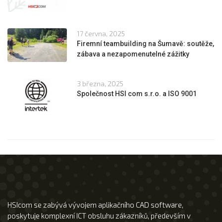
17 června, 2025
Firemní teambuilding na Šumavě: soutěže,
zábava a nezapomenutelné zážitky
3 března, 2025
Společnost HSI com s.r.o. a ISO 9001
HSIcom se zabývá vývojem aplikačního CAD software,
poskytuje komplexní ICT obsluhu zákazníků, především v