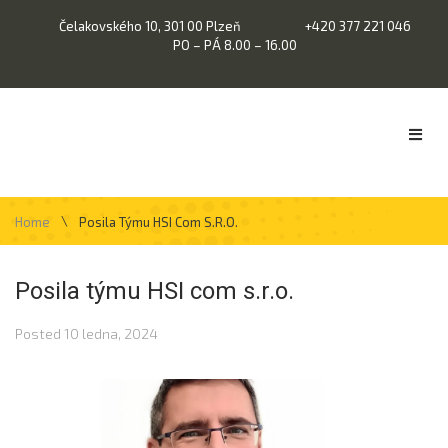
Čelakovského 10, 301 00 Plzeň
+420 377 221 046
PO – PÁ 8.00 – 16.00
\
Home
Posila Týmu HSI Com S.r.o.
Posila týmu HSI com s.r.o.
Posted
10 ledna, 2024