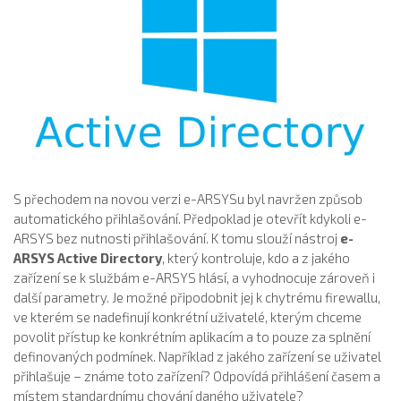
S přechodem na novou verzi e-ARSYSu byl navržen způsob
automatického přihlašování. Předpoklad je otevřít kdykoli e-
ARSYS bez nutnosti přihlašování. K tomu slouží nástroj
e-
ARSYS Active Directory
, který kontroluje, kdo a z jakého
zařízení se k službám e-ARSYS hlásí, a vyhodnocuje zároveň i
další parametry. Je možné připodobnit jej k chytrému firewallu,
ve kterém se nadefinují konkrétní uživatelé, kterým chceme
povolit přístup ke konkrétním aplikacím a to pouze za splnění
definovaných podmínek. Například z jakého zařízení se uživatel
přihlašuje – známe toto zařízení? Odpovídá přihlášení časem a
místem standardnímu chování daného uživatele?