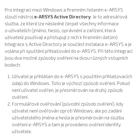
Pro integraci mezi Windows a firemním řešením e-ARSYS
slouží nástroj
e-ARSYS Active Directory
. Je to adresářová
služba, ze které lze následně čerpat všechny informace
o uživatelích (jméno, heslo, oprávnění a zařízení, která
uživatelé používají a přistupují z nich k firemním datům).
Integrace s Active Directory je součást instalace e-ARSYS a je
volána při spuštění přihlašování do e-ARSYS. Při této integraci
jsou dva možné způsoby ověření na dvou různých vstupních
bodech:
Uživatel je přihlášen do e-ARSYS s použitím přihlašovacích
údajů do Windows. Toto je výchozí způsob ověření. Pokud
není uživatel ověřen, je přesměrován na druhý způsob
ověření.
Formulářové ověřování (původní způsob ověření), kdy
uživatel není ověřován oproti Windows, ale po zadání
uživatelského jména a hesla je přesměrován na službu
ověření e-ARSYS a tam je provedeno ověření identity
uživatele.