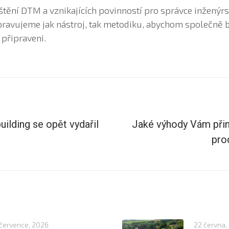
tění DTM a vznikajících povinností pro správce inženýrs
ravujeme jak nástroj, tak metodiku, abychom společně b
 připraveni.
ilding se opět vydařil
Jaké výhody Vám přin
pro
července, 2026
22 června,