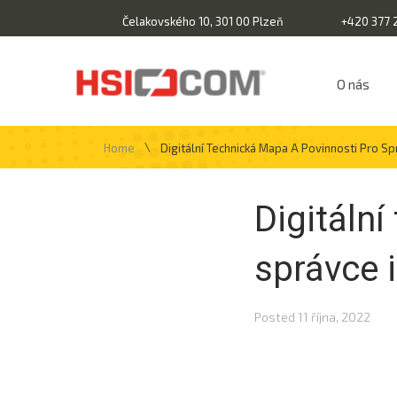
Čelakovského 10, 301 00 Plzeň
+420 377 
O nás
\
Home
Digitální Technická Mapa A Povinnosti Pro Sp
Digitáln
správce i
Posted
11 října, 2022