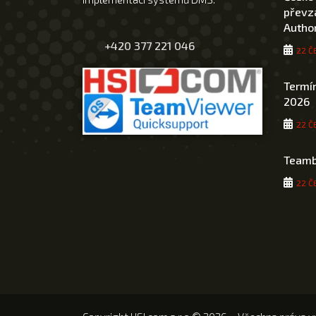
převza
Author
+420 377 221 046
22 Č
Termín
2026
22 Č
Teamb
22 Č