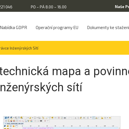
Naše P
221 046
PO – PÁ 8.00 – 16.00
Nabídka GDPR
Operační programy EU
Dokumenty ke stažen
rávce Inženýrských Sítí
í technická mapa a povinn
nženýrských sítí