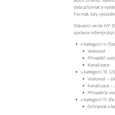
jejich změnu. Sjedn
data přijímat a vydá
Formát, kdy výsledk
Stávající verze JVF 
správce inženýrských
v kategorii 4. (S
Vodovod
Přivaděč vod
Kanalizace
v kategorii 10. 
Vodovod – z
Kanalizace –
Přivaděče vo
v kategorii 11. 
Ochranné a b