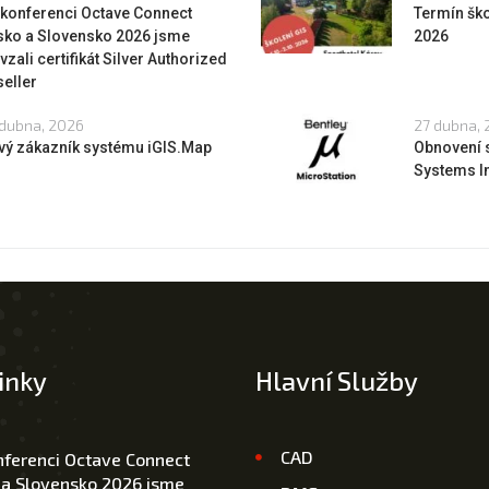
 konferenci Octave Connect
Termín ško
sko a Slovensko 2026 jsme
2026
vzali certifikát Silver Authorized
eller
dubna, 2026
27 dubna,
vý zákazník systému iGIS.Map
Obnovení 
Systems In
inky
Hlavní Služby
CAD
nferenci Octave Connect
 a Slovensko 2026 jsme