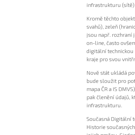
infrastrukturu (sítě
Kromě těchto objektů
svahů), zeleň (hrani
jsou např. rozhraní
on-line, často ovše
digitální technickou
kraje pro svou vnitř
Nově stát ukládá po
bude sloužit pro pot
mapa ČR a IS DMVS),
pak členění údajů, k
infrastrukturu.
Současná Digitální 
Historie současných 