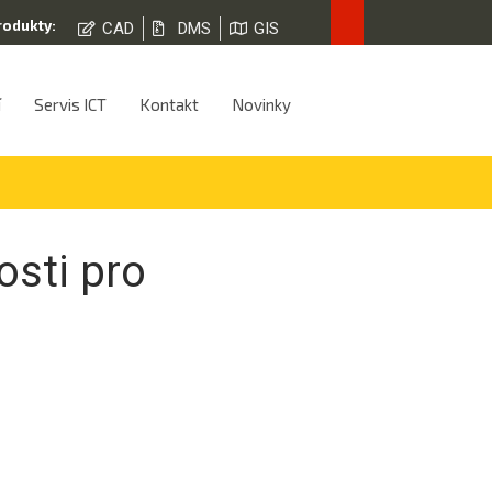
rodukty:
CAD
DMS
GIS
í
Servis ICT
Kontakt
Novinky
osti pro