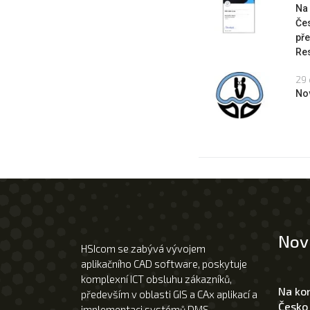
Na
Če
pře
Res
29 
No
Nov
HSIcom se zabývá vývojem
aplikačního CAD software, poskytuje
komplexní ICT obsluhu zákazníků,
Na ko
především v oblasti GIS a CAx aplikací a
Česko
implementaci systémů DMS.