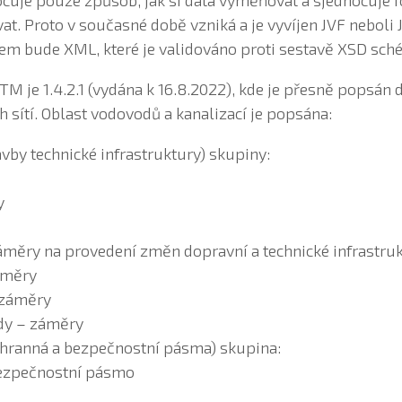
ocuje pouze způsob, jak si data vyměňovat a sjednocuje 
vat. Proto v současné době vzniká a je vyvíjen JVF nebol
em bude XML, které je validováno proti sestavě XSD sch
DTM je 1.4.2.1 (vydána k 16.8.2022), kde je přesně popsán
 sítí. Oblast vodovodů a kanalizací je popsána:
tavby technické infrastruktury) skupiny:
y
(Záměry na provedení změn dopravní a technické infrastru
áměry
 záměry
dy – záměry
(Ochranná a bezpečnostní pásma) skupina:
ezpečnostní pásmo