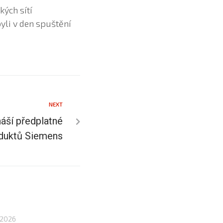
kých sítí
yli v den spuštění
NEXT
áší předplatné
duktů Siemens
 2026