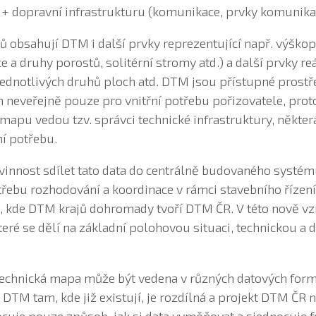
) + dopravní infrastrukturu (komunikace, prvky komunikací
 obsahují DTM i další prvky reprezentující např. výškop
ce a druhy porostů, solitérní stromy atd.) a další prvky r
 jednotlivých druhů ploch atd. DTM jsou přístupné prostř
m neveřejně pouze pro vnitřní potřebu pořizovatele, prot
 mapu vedou tzv. správci technické infrastruktury, někte
ní potřebu.
vinnost sdílet tato data do centrálně budovaného systém
řebu rozhodování a koordinace v rámci stavebního řízení 
 kde DTM krajů dohromady tvoří DTM ČR. V této nově vzn
teré se dělí na základní polohovou situaci, technickou a 
technická mapa může být vedena v různých datových form
DTM tam, kde již existují, je rozdílná a projekt DTM ČR 