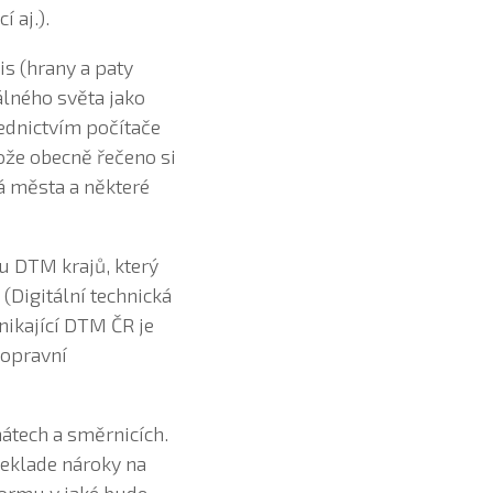
 aj.).
is (hrany a paty
eálného světa jako
ednictvím počítače
ože obecně řečeno si
rá města a některé
u DTM krajů, který
(Digitální technická
ikající ‍DTM ČR je
dopravní
átech a směrnicích.
neklade nároky na