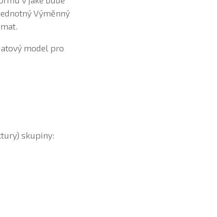
formu v jaké bude
i Jednotný Výměnný
émat.
 datový model pro
ktury) skupiny: