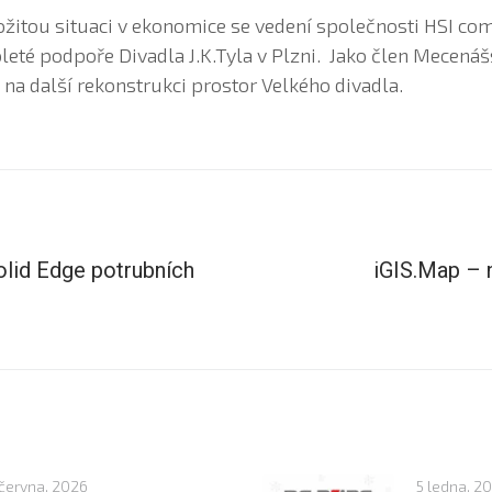
žitou situaci v ekonomice se vedení společnosti HSI com 
leté podpoře Divadla J.K.Tyla v Plzni. Jako člen Mecená
na další rekonstrukci prostor Velkého divadla.
olid Edge potrubních
iGIS.Map – 
června, 2026
5 ledna, 2