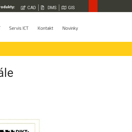
rodukty:
CAD
DMS
GIS
í
Servis ICT
Kontakt
Novinky
ále