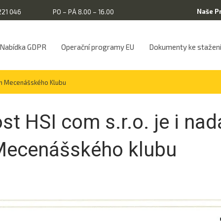
Naše P
221 046
PO – PÁ 8.00 – 16.00
Nabídka GDPR
Operační programy EU
Dokumenty ke stažen
nem Mecenášského Klubu
t HSI com s.r.o. je i nad
Mecenášského klubu