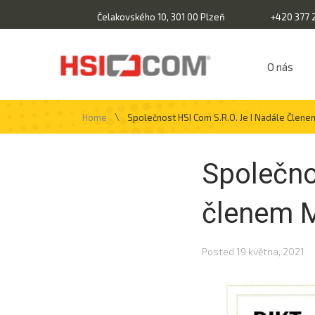
Čelakovského 10, 301 00 Plzeň
+420 377 
O nás
\
Home
Společnost HSI Com S.r.o. Je I Nadále Čle
Společnos
členem 
Posted
19 května, 2021