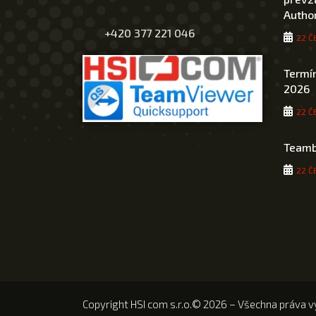
Author
+420 377 221 046
22 Č
Termín
2026
22 Č
Teamb
22 Č
Copyright HSI com s.r.o.© 2026 – Všechna práva v