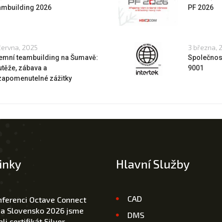
ambuilding 2026
PF 2026
června, 2025
3 března, 
remní teambuilding na Šumavě:
Společnost
těže, zábava a
9001
zapomenutelné zážitky
inky
Hlavní Služby
CAD
nferenci Octave Connect
 a Slovensko 2026 jsme
DMS
li certifikát Silver