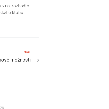
s.r.o. rozhodlo
šského klubu
NEXT
nové možnosti
026