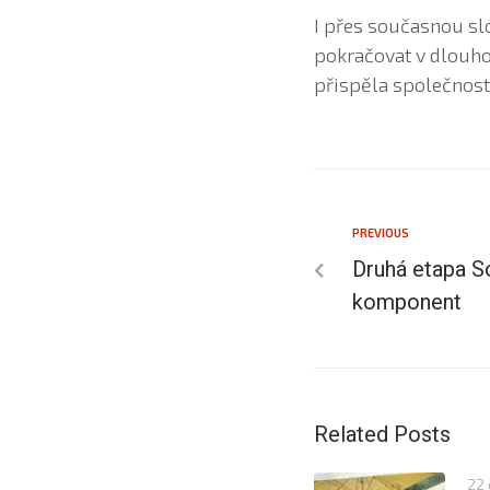
I přes současnou slo
pokračovat v dlouho
přispěla společnost 
PREVIOUS
Druhá etapa S
komponent
Related Posts
22 