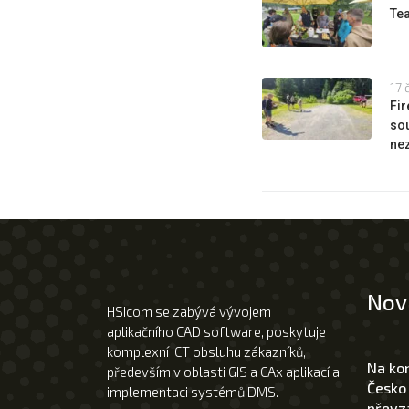
Te
17 
Fi
sou
ne
Nov
HSIcom se zabývá vývojem
aplikačního CAD software, poskytuje
komplexní ICT obsluhu zákazníků,
Na ko
především v oblasti GIS a CAx aplikací a
Česko
implementaci systémů DMS.
převza