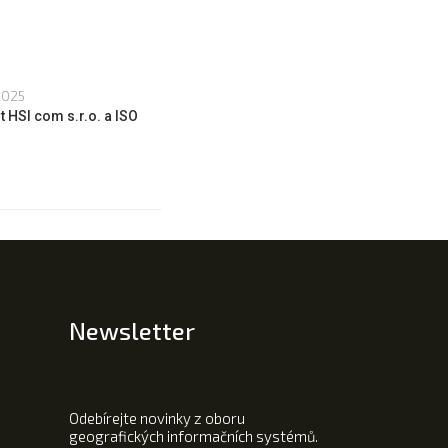
2025
 HSI com s.r.o. a ISO
Newsletter
Odebírejte novinky z oboru
geografických informačních systémů.