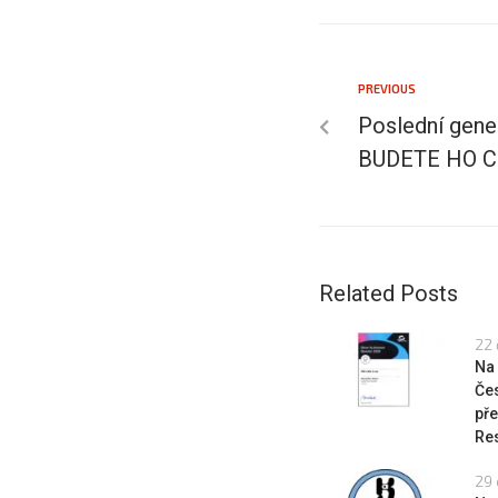
PREVIOUS
Poslední gen
BUDETE HO C
Related Posts
22 
Na
Če
pře
Res
29 