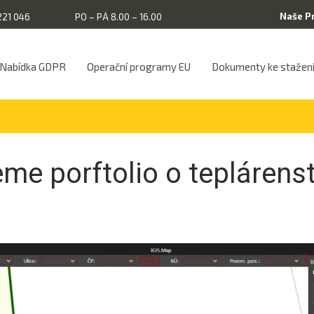
Naše P
221 046
PO – PÁ 8.00 – 16.00
Nabídka GDPR
Operační programy EU
Dokumenty ke stažen
me porftolio o teplárenst