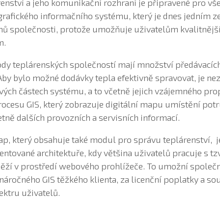
enství a jeho komunikační rozhraní je připravené pro vše
afického informačního systému, který je dnes jedním z
ů společnosti, protože umožňuje uživatelům kvalitnějš
m.
dy teplárenských společností mají množství předávacích
Aby bylo možné dodávky tepla efektivně spravovat, je n
vých částech systému, a to včetně jejich vzájemného pro
cesu GIS, který zobrazuje digitální mapu umístění potru
etně dalších provozních a servisních informací.
p, který obsahuje také modul pro správu teplárenství, j
ntované architektuře, kdy většina uživatelů pracuje s tz
á běží v prostředí webového prohlížeče. To umožní spole
 náročného GIS těžkého klienta, za licenční poplatky a s
ktru uživatelů.