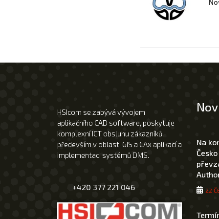
No
Nov
HSIcom se zabývá vývojem
aplikačního CAD software, poskytuje
komplexní ICT obsluhu zákazníků,
Na ko
především v oblasti GIS a CAx aplikací a
Česko
implementaci systémů DMS.
převza
Author
+420 377 221 046
22 Č
Termín