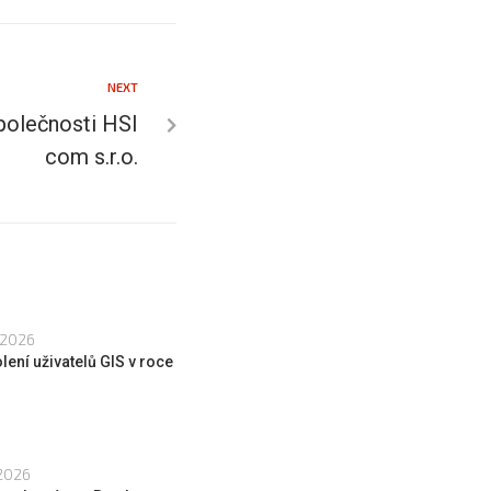
NEXT
společnosti HSI
com s.r.o.
 2026
lení uživatelů GIS v roce
 2026