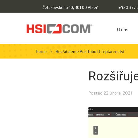
Čelakovského 10, 301 00 Plzeň
+420 377 
O nás
\
Home
Rozšiřujeme Porftolio O Teplárenství
Rozšiřuje
Posted
22 února, 2021