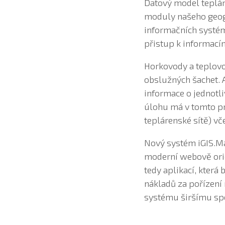
Datový model teplár
moduly našeho geogr
informačních systém
přistup k informací
Horkovody a teplovo
obslužných šachet. 
informace o jednotli
úlohu má v tomto pro
teplárenské sítě) vč
Nový systém iGIS.Ma
moderní webově orie
tedy aplikací, kter
nákladů za pořízení
systému širšímu spe