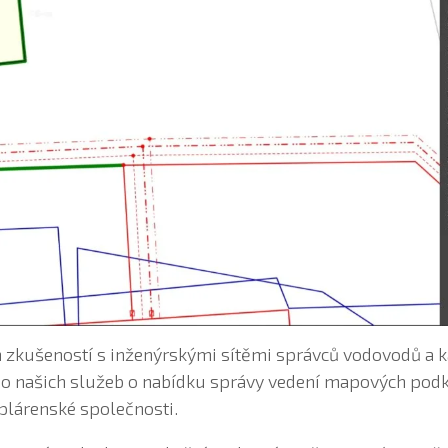
ch zkušeností s inženýrskými sítěmi správců vodovodů a k
io našich služeb o nabídku správy vedení mapových podkl
plárenské společnosti.