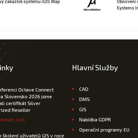
vý zákazník systému iGIS.Map
Obnovení 
Systems In
inky
Hlavní Služby
CAD
nferenci Octave Connect
 a Slovensko 2026 jsme
DMS
li certifikát Silver
GIS
ized Reseller
Nabídka GDPR
ERVENCE, 2026
Operační programy EU
 školení uživatelů GIS v roce