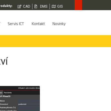
rodukty:
CAD
DMS
GIS
í
Servis ICT
Kontakt
Novinky
ví