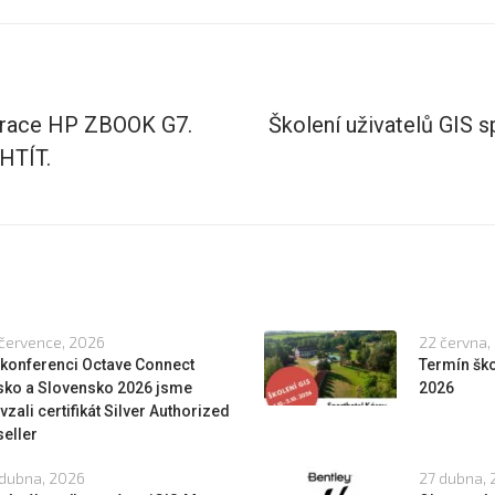
erace HP ZBOOK G7.
Školení uživatelů GIS 
HTÍT.
července, 2026
22 června,
 konferenci Octave Connect
Termín ško
sko a Slovensko 2026 jsme
2026
vzali certifikát Silver Authorized
eller
dubna, 2026
27 dubna,