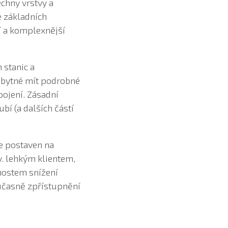
chny vrstvy a
e základních
í a komplexnější
 stanic a
ezbytné mít podrobné
pojení. Zásadní
bí (a dalších částí
e postaven na
v. lehkým klientem,
čnostem snížení
oučasně zpřístupnění