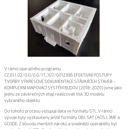
V rámci operačního programu
CZ.01.1.02/0.0/0.0/17_107/0012396 EFEKTIVNÍ POSTUPY
TVORBY VÝKRESOVÉ DOKUMENTACE STÁVAJÍCÍCH STAVEB –
KOMPLEXNÍ MAPOVACÍ SYSTÉM BUDOV (2018-2020) jsme jako
jednu ze závěrečných etap realizovali tisk 3D modelu
vybraného objektu.
Do tohoto procesu vstupují data ve formátu STL. V rámci
vývoje byly vyzkoušeny ještě formáty OBJ, SAT (ACIS), 3MF a
GCODE. Z důvodu menších nároků a snadnější operability byl