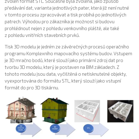
zvolen formát STL. Současně byla zvolena, jako způsob
předávání dat, varianta jednotlivých pater, která již není nutné
v tomto procesu zpracovávat a tisk probíhá po jednotlivých
patrech. Výhodou pro zákazníka je možnost si budovu
prohlédnout nejen z pohledu venkovního pláště, ale také
z pohledu vnitřních stavebních prvků.
Tisk 3D modelu je jedním ze závěrečných procesů operačního
programu Komplexního mapovacího systému budov. Vstupem
je 3D mračno bodů, které slouží jako primární zdroj dat pro
tvorbu 3D modelu, který je postaven na BIM základech. Z
tohoto modelu jsou data, vyčištěná o netisknutelné objekty,
vyexportována do formátu STL, který slouží jako vstupní
formát do pro 3D tiskárnu.