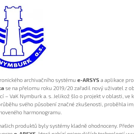
tronického archivačního systému
e-ARSYS
a aplikace pr
ka
se na přelomu roku 2019/20 zařadil nový uživatel z o
í – VaK Nymburk a. s. Jelikož šlo o projekt v oblasti, ve 
v průběhu svého působení značné zkušenosti, proběhla i
tanoveného harmonogramu.
h našich produktů byly systémy kladně ohodnoceny. Před
 verze
e-ARSYS
, která nabízí nejnovějších technologií vyu