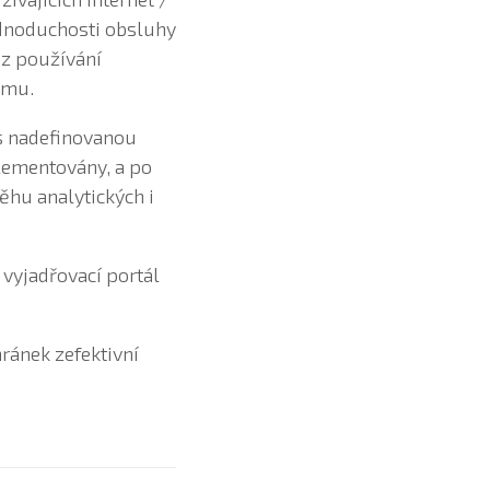
ednoduchosti obsluhy
 z používání
ému.
 nadefinovanou
lementovány, a po
hu analytických i
 vyjadřovací portál
ránek zefektivní