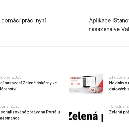
domácí práci nyní
Aplikace iStano
nasazena ve Va
dubna, 2026
21 dubna, 
ní nasazení Zelené tiskárny ve
Novinky v 
dárenství
datových 
ubna, 2025
10 ledna, 
sonalizované zprávy na Portálu
Zelená po
městnance