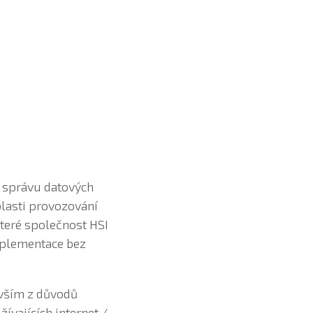
o správu datových
blasti provozování
které společnost HSI
mplementace bez
evším z důvodů
žívajících internet /