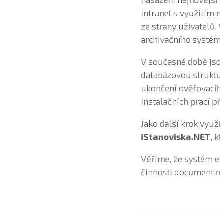
intranet s využitím
ze strany uživatelů
archivačního systém
V současné době jso
databázovou struktu
ukončení ověřovacíh
instalačních prací 
Jako další krok využ
iStanoviska.NET
, 
Věříme, že systém e
činnosti document 