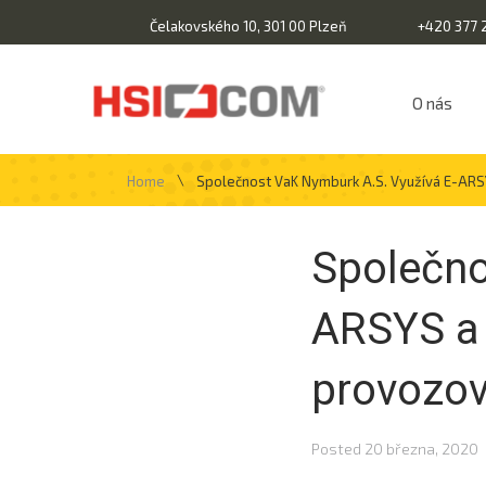
Čelakovského 10, 301 00 Plzeň
+420 377 
O nás
\
Home
Společnost VaK Nymburk A.s. Využívá E-ARSY
Společno
ARSYS a 
provozov
Posted
20 března, 2020