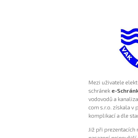
Mezi uživatele elek
schránek
e-Schrán
vodovodů a kanalizac
com s.r.o. získala 
komplikací a dle s
Již při prezentacíc
nasazení nejnovější