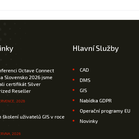
inky
Hlavní Služby
CAD
nferenci Octave Connect
 a Slovensko 2026 jsme
DMS
li certifikát Silver
GIS
ized Reseller
Nabídka GDPR
ERVENCE, 2026
Operační programy EU
 školení uživatelů GIS v roce
Novinky
ERVNA, 2026