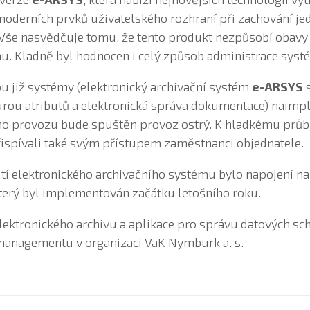
 moderních prvků uživatelského rozhraní při zachování j
. Vše nasvědčuje tomu, že tento produkt nezpůsobí obavy
u. Kladně byl hodnocen i celý způsob administrace syst
u již systémy (elektronický archivační systém
e-ARSYS
s
rou atributů a elektronická správa dokumentace) naimp
o provozu bude spuštěn provoz ostrý. K hladkému průbě
přispívali také svým přístupem zaměstnanci objednatele.
ití elektronického archivačního systému bylo napojení na
který byl implementován začátku letošního roku.
lektronického archivu a aplikace pro správu datových sch
managementu v organizaci VaK Nymburk a. s.