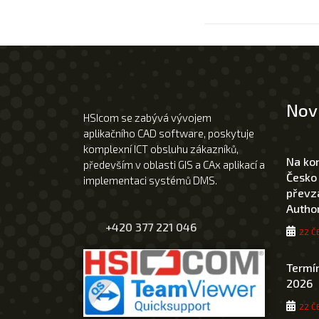
Nov
HSIcom se zabývá vývojem
aplikačního CAD software, poskytuje
komplexní ICT obsluhu zákazníků,
Na ko
především v oblasti GIS a CAx aplikací a
Česko
implementaci systémů DMS.
převza
Author
+420 377 221 046
22 Č
Termín
2026
22 Č