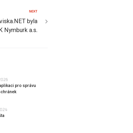
NEXT
viska.NET byla
K Nymburk a.s.
2026
aplikaci pro správu
schránek
2024
šta