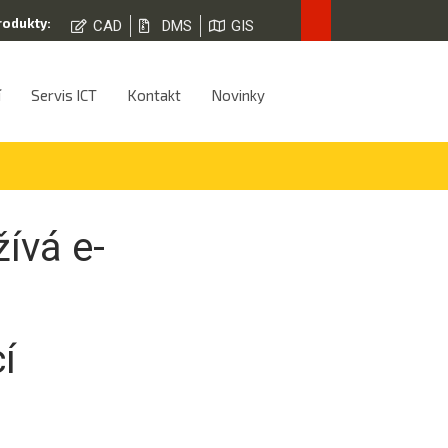
rodukty:
CAD
DMS
GIS
í
Servis ICT
Kontakt
Novinky
ívá e-
í