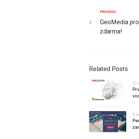
PREVIOUS
GeoMedia pro 
zdarma!
Related Posts
21 
Prv
vo
9 d
Per
za