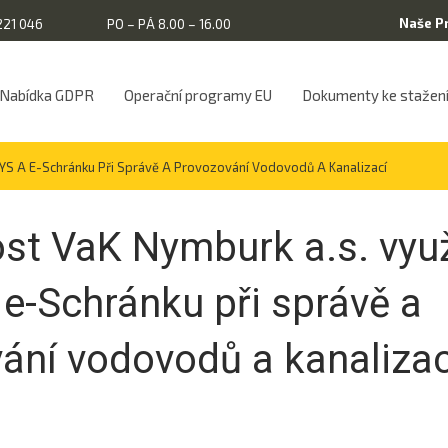
Naše P
221 046
PO – PÁ 8.00 – 16.00
Nabídka GDPR
Operační programy EU
Dokumenty ke stažen
S A E-Schránku Při Správě A Provozování Vodovodů A Kanalizací
st VaK Nymburk a.s. využ
e-Schránku při správě a
ání vodovodů a kanalizac