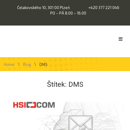
Čelakovského 10, 301 00 Plzeň
+420 377 221 046
PO – PÁ 8.00 – 16.00
\
\
Home
Blog
DMS
Štítek:
DMS