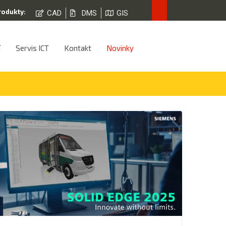
rodukty:
CAD
DMS
GIS
í
Servis ICT
Kontakt
Novinky