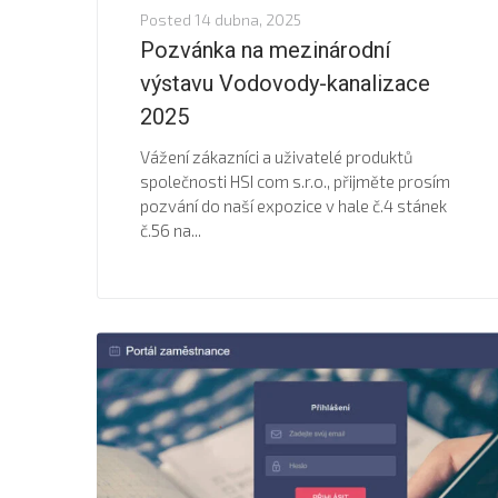
Posted
14 dubna, 2025
Pozvánka na mezinárodní
výstavu Vodovody-kanalizace
2025
Vážení zákazníci a uživatelé produktů
společnosti HSI com s.r.o., přijměte prosím
pozvání do naší expozice v hale č.4 stánek
č.56 na...