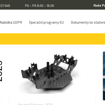
Naše P
221 046
PO – PÁ 8.00 – 16.00
Nabídka GDPR
Operační programy EU
Dokumenty ke stažen
Posted
11 března, 2025