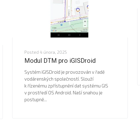
Posted
4 února, 2025
Modul DTM pro iGISDroid
Systém iGISDroid je provozován v řadě
vodárenských společností. Slouží
k řízenému zpřístupnění dat systému GIS
v prostředí OS Android. Naší snahou je
postupně...