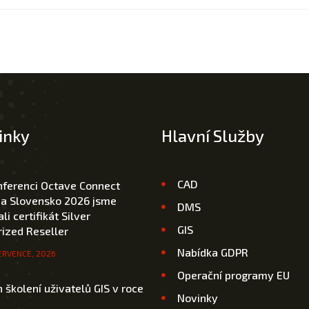
inky
Hlavní Služby
CAD
nferenci Octave Connect
 a Slovensko 2026 jsme
DMS
li certifikát Silver
GIS
ized Reseller
Nabídka GDPR
ERVENCE, 2026
Operační programy EU
 školení uživatelů GIS v roce
Novinky