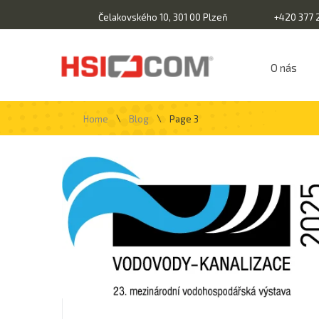
Čelakovského 10, 301 00 Plzeň
+420 377 
O nás
\
\
Home
Blog
Page 3