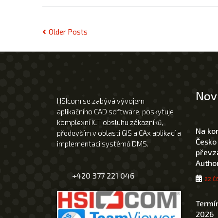
Older Posts
Nov
HSIcom se zabývá vývojem
aplikačního CAD software, poskytuje
komplexní ICT obsluhu zákazníků,
Na ko
především v oblasti GIS a CAx aplikací a
Česko
implementaci systémů DMS.
převza
Author
+420 377 221 046
22 Č
Termín
2026