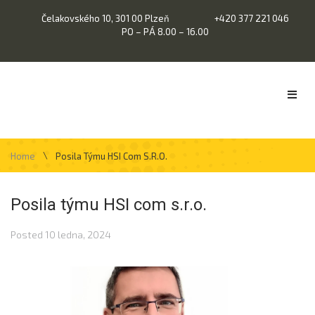
Čelakovského 10, 301 00 Plzeň
+420 377 221 046
PO – PÁ 8.00 – 16.00
\
Home
Posila Týmu HSI Com S.r.o.
Posila týmu HSI com s.r.o.
Posted
10 ledna, 2024