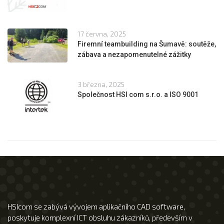
17 června, 2025
Firemní teambuilding na Šumavě: soutěže,
zábava a nezapomenutelné zážitky
3 března, 2025
Společnost HSI com s.r.o. a ISO 9001
HSIcom se zabývá vývojem aplikačního CAD software,
poskytuje komplexní ICT obsluhu zákazníků, především v