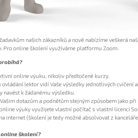
žadavkům našich zákazníků a nově nabízíme veškerá naše
. Pro online školení využíváme platformu Zoom.
 probíhá?
ktivní online výuku, nikoliv předtočené kurzy.
ovládání lektor vidí Vaše výsledky jednotlivých cvičení 
by navést k žádanému výsledku.
e Vašim dotazům a podnětům stejným způsobem jako při
nline výuky využijete vlastní počítač s vlastní licencí So
na internet (školení je tedy možné absolvovat z kanceláře
 online školení?