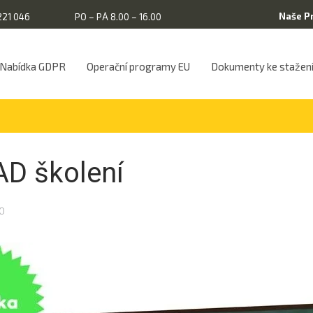
Naše P
221 046
PO – PÁ 8.00 – 16.00
Nabídka GDPR
Operační programy EU
Dokumenty ke stažen
AD školení
20