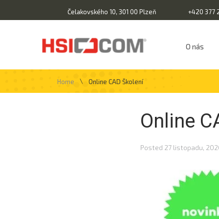
Čelakovského 10, 301 00 Plzeň
+420 377 
O nás
\
Home
Online CAD Školení
Online C
Posted
27 listopadu, 20