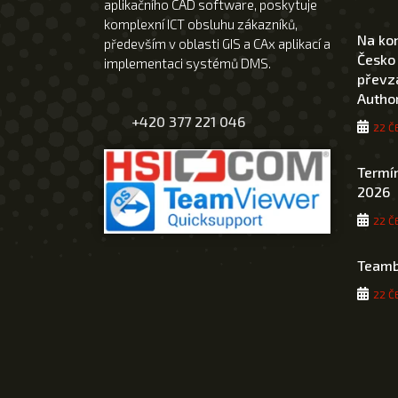
aplikačního CAD software, poskytuje
komplexní ICT obsluhu zákazníků,
Na ko
především v oblasti GIS a CAx aplikací a
Česko
implementaci systémů DMS.
převza
Author
+420 377 221 046
22 Č
Termín
2026
22 Č
Teamb
22 Č