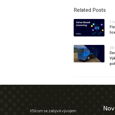
Related Posts
5 č
Fle
li
26 
Des
Výk
poh
Nov
HSIcom se zabývá vývojem