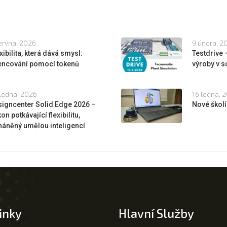
ervna, 2026
9 února, 2
xibilita, která dává smysl:
Testdrive
cencování pomocí tokenů
výroby v s
ledna, 2026
16 ledna, 
igncenter Solid Edge 2026 –
Nové školí
on potkávající flexibilitu,
áněný umělou inteligencí
inky
Hlavní Služby