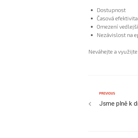
Dostupnost
Časová efektivita
Omezení vedlejší
Nezávislost na e
Neváhejte a využijt
PREVIOUS
Jsme plně k d