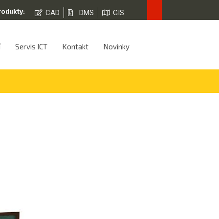
rodukty:
CAD
DMS
GIS
í
Servis ICT
Kontakt
Novinky