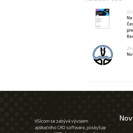
22 
Na
Če
pře
Res
29 
No
Nov
HSIcom se zabývá vývojem
aplikačního CAD software, poskytuje