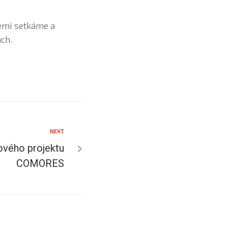
šemi setkáme a
ch.
NEXT
ového projektu
COMORES