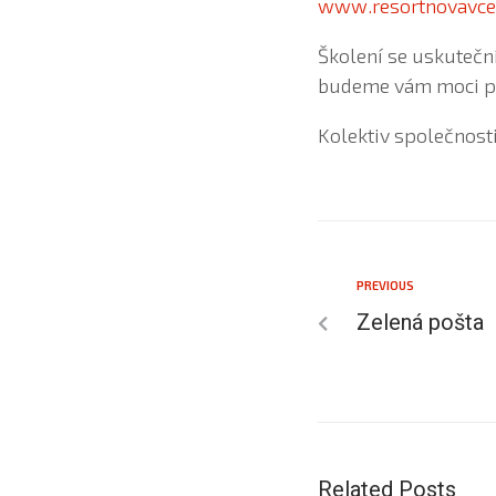
www.resortnovavcel
Školení se uskuteční
budeme vám moci pře
Kolektiv společnosti
PREVIOUS
Zelená pošta
Related Posts