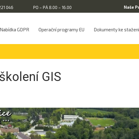
Naše P
221 046
PO – PÁ 8.00 – 16.00
Nabídka GDPR
Operační programy EU
Dokumenty ke stažen
školení GIS