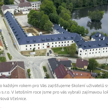
ako každým rokem pro Vás zajišťujeme školení uživatelů 
s.r.o. V letošním roce jsme pro vás vybrali zajímavou lok
Nová Včelnice.