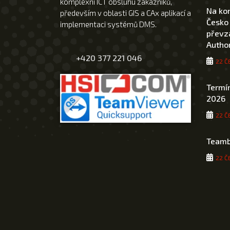
komplexní ICT obsluhu zákazníků,
Na ko
především v oblasti GIS a CAx aplikací a
Česko
implementaci systémů DMS.
převza
Author
+420 377 221 046
22 Č
Termín
2026
22 Č
Teamb
22 Č