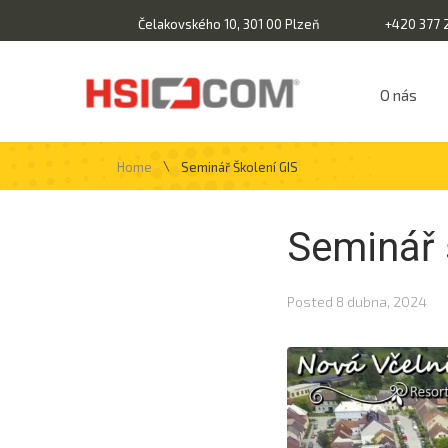
Čelakovského 10, 301 00 Plzeň
+420 377 
O nás
\
Home
Seminář Školení GIS
Seminář 
Posted
8 dubna, 2024