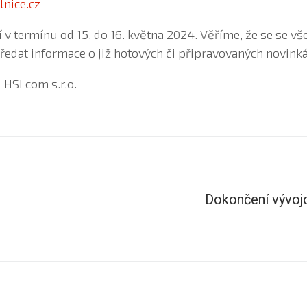
nice.cz
 v termínu od 15. do 16. května 2024. Věříme, že se se v
dat informace o již hotových či připravovaných novinká
 HSI com s.r.o.
Dokončení vývoj