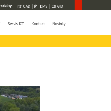
rodukty:
CAD
DMS
GIS
í
Servis ICT
Kontakt
Novinky