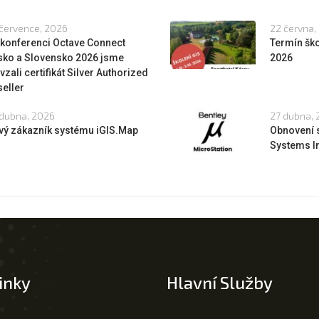
července, 2026
22 června,
 konferenci Octave Connect
Termín ško
sko a Slovensko 2026 jsme
2026
vzali certifikát Silver Authorized
eller
dubna, 2026
27 dubna,
vý zákazník systému iGIS.Map
Obnovení 
Systems In
inky
Hlavní Služby