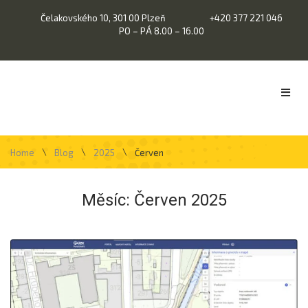
Čelakovského 10, 301 00 Plzeň
+420 377 221 046
PO – PÁ 8.00 – 16.00
\
\
\
Home
Blog
2025
Červen
Měsíc:
Červen 2025